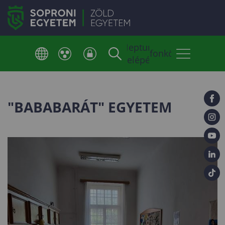
Neptun
Telefonkönyv
belépés
"BABABARÁT" EGYETEM