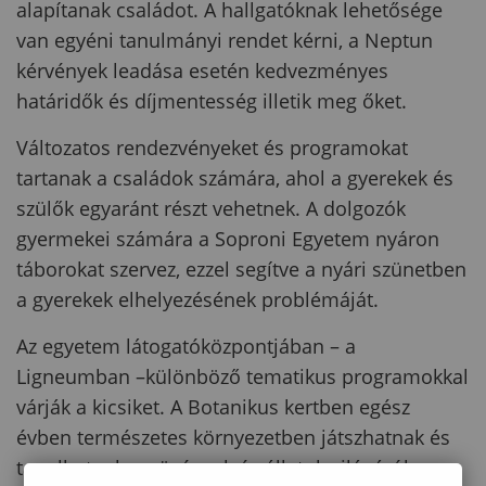
alapítanak családot.
A hallgatóknak lehetősége
van egyéni tanulmányi rendet kérni, a Neptun
kérvények leadása esetén kedvezményes
határidők és díjmentesség illetik meg őket.
Változatos rendezvényeket és programokat
tartanak a családok számára, ahol a gyerekek és
szülők egyaránt részt vehetnek. A dolgozók
gyermekei számára a Soproni Egyetem nyáron
táborokat szervez, ezzel segítve a nyári szünetben
a gyerekek elhelyezésének problémáját.
Az egyetem látogatóközpontjában – a
Ligneumban –különböző tematikus programokkal
várják a kicsiket. A Botanikus kertben egész
évben természetes környezetben játszhatnak és
tanulhatnak a növények és állatok világáról.