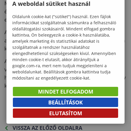
Megismerkedhetnek a vadvilággal, növényekkel
A weboldal sütiket használ
és a Tanösvényen keresztül az
Oldalunk cookie-kat ("sütiket") használ. Ezen fájlok
erdőgazdálkodással és fafeldolgozással is.
információkat szolgáltatnak számunkra a felhasználó
oldallátogatási szokásairól. Mindent elfogad gombra
Az információs táblák figyelemfelkeltőek és úgy
kattintva, Ön beleegyezik a cookie-k használatába,
alakították ki őket, hogy némi szülői segítséggel a
amelyek marketing és statisztikai adatokat is
szolgáltatnak a rendszer használatához
kisebbek is érdekesnek találják.
elengedhetetlenül szükségeseken kívül. Amennyiben
minden cookie-t elutasít, akkor átirányítjuk a
A Botanikus kert mindig nyitva áll a sétálni
google.com-ra, mert nem tudjuk megjeleníteni a
vágyók előtt, és több ösvény is alkalmas arra,
weboldalunkat. Beállítások gombra kattintva tudja
hogy babakocsival is járható legyen, valamint egy
módosítani az engedélyezett cookie-kat.
kisebb fából készült játszótér is helyet kapott.
MINDET ELFOGADOM
BEÁLLÍTÁSOK
ELUTASÍTOM
VISSZA AZ ELŐZŐ OLDALRA