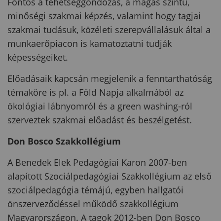
Fontos a tehetséggondozás, a magas szintű,
minőségi szakmai képzés, valamint hogy tagjai
szakmai tudásuk, közéleti szerepvállalásuk által a
munkaerőpiacon is kamatoztatni tudják
képességeiket.
Előadásaik kapcsán megjelenik a fenntarthatóság
témaköre is pl. a Föld Napja alkalmából az
ökológiai lábnyomról és a green washing-ról
szerveztek szakmai előadást és beszélgetést.
Don Bosco Szakkollégium
A Benedek Elek Pedagógiai Karon 2007-ben
alapított Szociálpedagógiai Szakkollégium az első
szociálpedagógia témájú, egyben hallgatói
önszerveződéssel működő szakkollégium
Magyarországon. A tagok 2012-ben Don Bosco