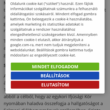
Magyarországgal, a Pro Silva Hungáriával, voltak
Oldalunk cookie-kat ("sütiket") használ. Ezen fájlok
információkat szolgáltatnak számunkra a felhasználó
tanulmányúton a Bakonyban, a Pilisben, valamint
oldallátogatási szokásairól. Mindent elfogad gombra
a madárgyűrűzésekbe, denevérhálózásokba, és
kattintva, Ön beleegyezik a cookie-k használatába,
gyakorlati természetvédelmi munkákba is
amelyek marketing és statisztikai adatokat is
szolgáltatnak a rendszer használatához
rendszeresen bekapcsolódnak.
elengedhetetlenül szükségeseken kívül. Amennyiben
minden cookie-t elutasít, akkor átirányítjuk a
További információk és csatlakozási lehetőségek
google.com-ra, mert nem tudjuk megjeleníteni a
a közösségi média oldalakon valamint a nyílt
weboldalunkat. Beállítások gombra kattintva tudja
gyűléseken.
módosítani az engedélyezett cookie-kat.
Selmeci Társaság
MINDET ELFOGADOM
BEÁLLÍTÁSOK
A Soproni Erdészeti és Faipari Egyetem hallgatói
által alapított hagyományőrző diákszervezet.
ELUTASÍTOM
1989. október 4-én alapította 7 egyetemi hallgató
abból a célból, hogy az egykori Ifjúsági Kör
nyomában haladva összefogja a hallgatóságot a