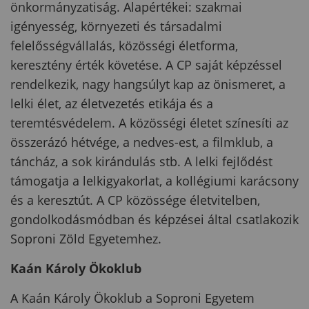
önkormányzatiság. Alapértékei: szakmai
igényesség, környezeti és társadalmi
felelősségvállalás, közösségi életforma,
keresztény érték követése. A CP saját képzéssel
rendelkezik, nagy hangsúlyt kap az önismeret, a
lelki élet, az életvezetés etikája és a
teremtésvédelem. A közösségi életet színesíti az
összerázó hétvége, a nedves-est, a filmklub, a
táncház, a sok kirándulás stb. A lelki fejlődést
támogatja a lelkigyakorlat, a kollégiumi karácsony
és a keresztút. A CP közössége életvitelben,
gondolkodásmódban és képzései által csatlakozik
Soproni Zöld Egyetemhez.
Kaán Károly Ökoklub
A Kaán Károly Ökoklub a Soproni Egyetem