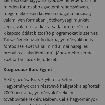
Selmeci diákhagyományok szellemében. Szinte
minden fontosabb egyetemi rendezvényen,
megemlékezésen képviseli magát a társaság
valamilyen formában, jótékonysági munkát
végez, valamint a diáktársadalom részére a
kikapcsolódást biztosító programokat is szervez.
Társaságunk az aktív diákhagyományokban is
fontos szerepet vállal mind a mai napig, és
próbálja az akadémia múltjához méltó keretek
közt tartani azok fejlődését.
Közgazdász Burs Egylet
A Közgazdász Burs Egyletet a Selmeci
Hagyományokban résztvevő hallgatók alapították
2009-ben, a hagyományok értékeinek
továbbvitelének érdekében. Cél a hagyományok