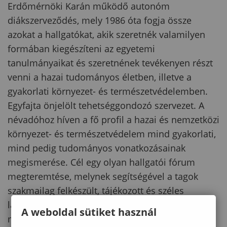
Erdőmérnöki Karán működő autonóm
diákszerveződés, mely 1986 óta fogja össze
azokat a hallgatókat, akik szeretnék valamilyen
formában kiegészíteni az egyetemi
tanulmányaikat és szeretnének tevékenyen részt
venni a hazai tudományos életben, illetve a
gyakorlati környezet- és természetvédelemben.
Egyfajta önjelölt tehetséggondozó szervezet. A
névadóhoz híven a fő profil a hazai és nemzetközi
környezet- és természetvédelem mind gyakorlati,
mind pedig tudományos vonatkozásainak
megismerése. Cél egy olyan hallgatói fórum
megteremtése, melynek segítségével a tagok
szakmailag felkészült, tájékozott és széles
látókörű szakemberré válhatnak. Eddigi
A weboldal sütiket használ
munkájuk során együttműködtek pl. a WWF