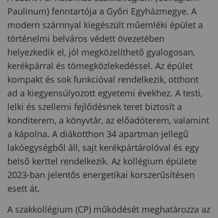
Paulinum) fenntartója a Győri Egyházmegye. A
modern szárnnyal kiegészült műemléki épület a
történelmi belváros védett övezetében
helyezkedik el, jól megközelíthető gyalogosan,
kerékpárral és tömegközlekedéssel. Az épület
kompakt és sok funkcióval rendelkezik, otthont
ad a kiegyensúlyozott egyetemi évekhez. A testi,
lelki és szellemi fejlődésnek teret biztosít a
konditerem, a könyvtár, az előadóterem, valamint
a kápolna. A diákotthon 34 apartman jellegű
lakóegységből áll, sajt kerékpártárolóval és egy
belső kerttel rendelkezik. Az kollégium épülete
2023-ban jelentős energetikai korszerűsítésen
esett át.
A szakkollégium (CP) működését meghatározza az