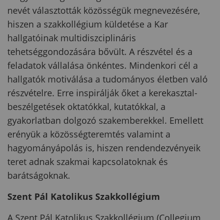
nevét választották közösségük megnevezésére,
hiszen a szakkollégium küldetése a Kar
hallgatóinak multidiszciplináris
tehetséggondozására bővült. A részvétel és a
feladatok vállalása önkéntes. Mindenkori cél a
hallgatók motiválása a tudományos életben való
részvételre. Erre inspirálják őket a kerekasztal-
beszélgetések oktatókkal, kutatókkal, a
gyakorlatban dolgozó szakemberekkel. Emellett
erényük a közösségteremtés valamint a
hagyományápolás is, hiszen rendendezvényeik
teret adnak szakmai kapcsolatoknak és
barátságoknak.
Szent Pál Katolikus Szakkollégium
A Szent Pál Katolikus Szakkollégium (Collegium