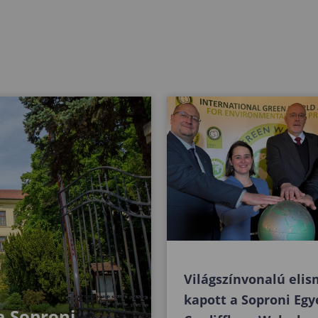
Világszínvonalú elis
kapott a Soproni Eg
a Soproni