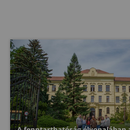
A fenntarthatóság élvonalában 