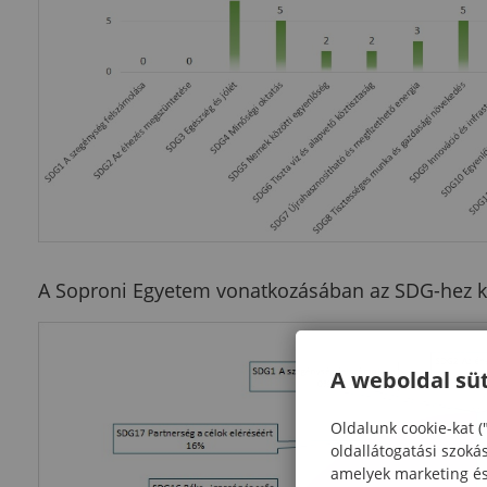
A Soproni Egyetem vonatkozásában az SDG-hez ka
A weboldal süt
Oldalunk cookie-kat (
oldallátogatási szoká
amelyek marketing és 