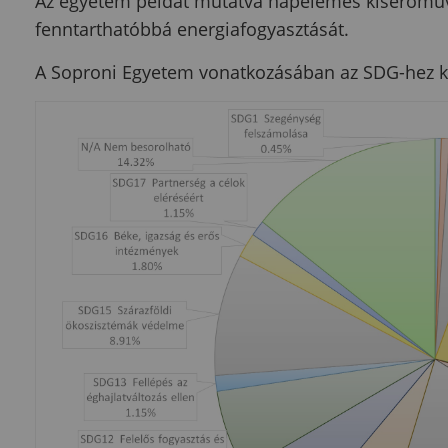
Az egyetem példát mutatva napelemes kiserőműv
fenntarthatóbbá energiafogyasztását.
A Soproni Egyetem vonatkozásában az SDG-hez ka