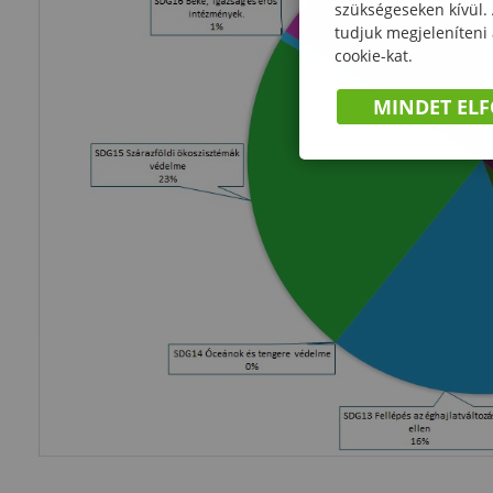
szükségeseken kívül.
tudjuk megjeleníteni
cookie-kat.
MINDET EL