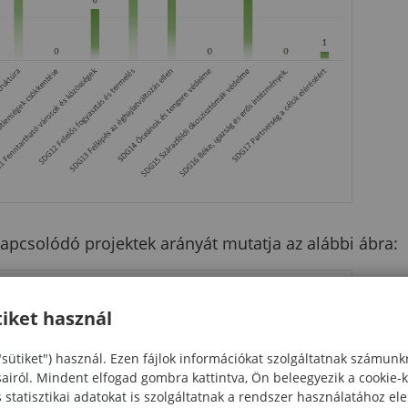
pcsolódó projektek arányát mutatja az alábbi ábra:
iket használ
"sütiket") használ. Ezen fájlok információkat szolgáltatnak számunk
sairól. Mindent elfogad gombra kattintva, Ön beleegyezik a cookie-
statisztikai adatokat is szolgáltatnak a rendszer használatához el