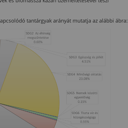
ek és biomassza kazán üzemeltetésével teszi
pcsolódó tantárgyak arányát mutatja az alábbi ábra: