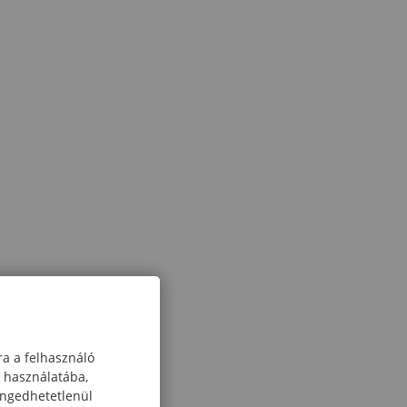
ra a felhasználó
k használatába,
engedhetetlenül