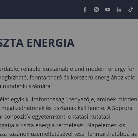
ISZTA ENERGIA
ordable, reliable, sustainable and modern energy for
 megbízható, fenntartható és korszerű energiához való
sa mindenki számára"
 élet egyik kulcsfontosságú tényezője, aminek minden
megfizethetőnek és tisztának kell lennie. A Soproni
rbonpozitív egyetemként, oktatási-kutatási
gatja a tiszta energia termelését. Napelemes kis
a kazánok üzemeltetésével teszi fenntarthatóbbá az