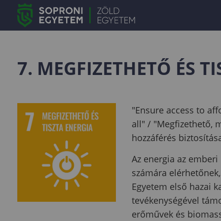
7. MEGFIZETHETŐ ÉS T
"Ensure access to aff
all" / "Megfizethető,
hozzáférés biztosítá
Az energia az emberi
számára elérhetőnek, 
Egyetem első hazai ka
tevékenységével támo
erőművek és biomassz