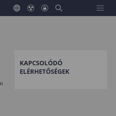
Neptun
Telefonkönyv
belépés
KAPCSOLÓDÓ
ELÉRHETŐSÉGEK
ki