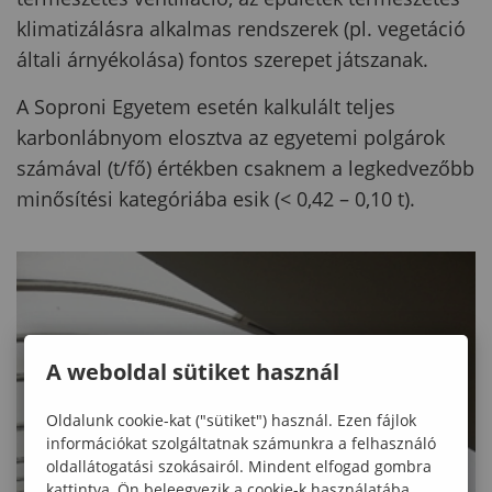
klimatizálásra alkalmas rendszerek (pl. vegetáció
általi árnyékolása) fontos szerepet játszanak.
A Soproni Egyetem esetén kalkulált teljes
karbonlábnyom elosztva az egyetemi polgárok
számával (t/fő) értékben csaknem a legkedvezőbb
minősítési kategóriába esik (< 0,42 – 0,10 t).
A weboldal sütiket használ
Oldalunk cookie-kat ("sütiket") használ. Ezen fájlok
információkat szolgáltatnak számunkra a felhasználó
oldallátogatási szokásairól. Mindent elfogad gombra
kattintva, Ön beleegyezik a cookie-k használatába,