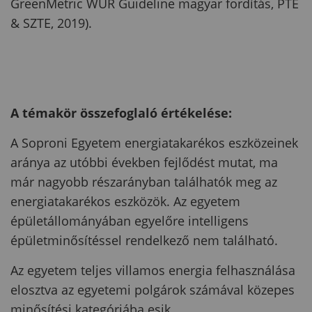
GreenMetric WUR Guideline magyar fordítás, PTE
& SZTE, 2019).
A témakör összefoglaló értékelése:
A Soproni Egyetem energiatakarékos eszközeinek
aránya az utóbbi években fejlődést mutat, ma
már nagyobb részarányban találhatók meg az
energiatakarékos eszközök. Az egyetem
épületállományában egyelőre intelligens
épületminősítéssel rendelkező nem található.
Az egyetem teljes villamos energia felhasználása
elosztva az egyetemi polgárok számával közepes
minősítési kategóriába esik.