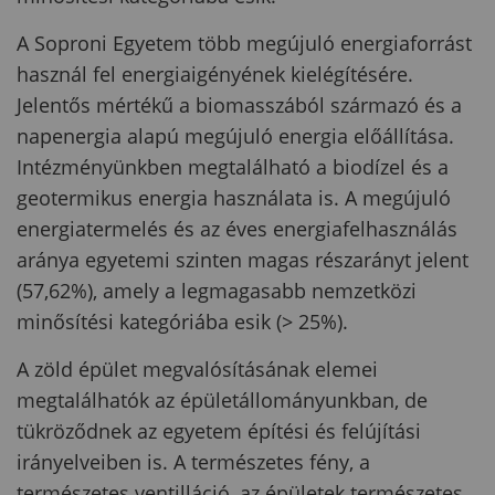
A Soproni Egyetem több megújuló energiaforrást
használ fel energiaigényének kielégítésére.
Jelentős mértékű a biomasszából származó és a
napenergia alapú megújuló energia előállítása.
Intézményünkben megtalálható a biodízel és a
geotermikus energia használata is. A megújuló
energiatermelés és az éves energiafelhasználás
aránya egyetemi szinten magas részarányt jelent
(57,62%), amely a legmagasabb nemzetközi
minősítési kategóriába esik (> 25%).
A zöld épület megvalósításának elemei
megtalálhatók az épületállományunkban, de
tükröződnek az egyetem építési és felújítási
irányelveiben is. A természetes fény, a
természetes ventilláció, az épületek természetes