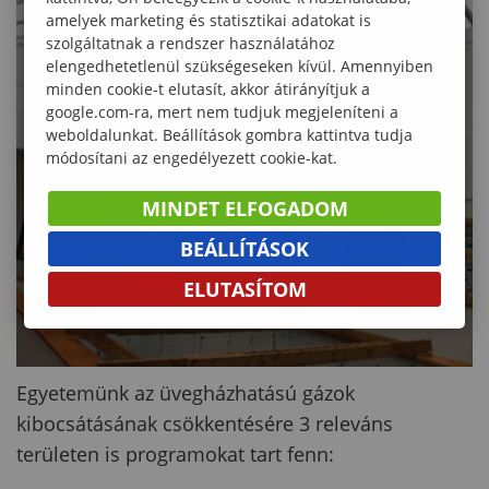
amelyek marketing és statisztikai adatokat is
szolgáltatnak a rendszer használatához
elengedhetetlenül szükségeseken kívül. Amennyiben
minden cookie-t elutasít, akkor átirányítjuk a
google.com-ra, mert nem tudjuk megjeleníteni a
weboldalunkat. Beállítások gombra kattintva tudja
módosítani az engedélyezett cookie-kat.
MINDET ELFOGADOM
BEÁLLÍTÁSOK
ELUTASÍTOM
Egyetemünk az üvegházhatású gázok
kibocsátásának csökkentésére 3 releváns
területen is programokat tart fenn: