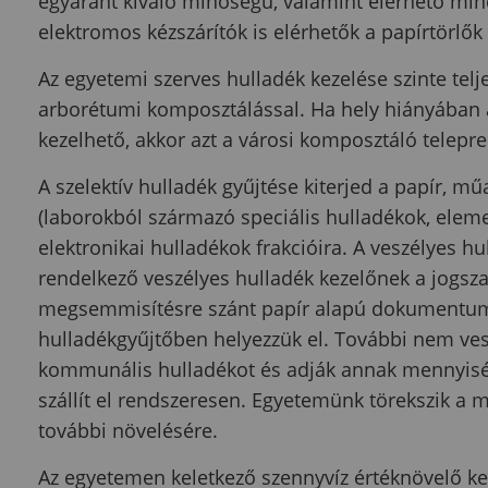
egyaránt kiváló minőségű, valamint elérhető m
elektromos kézszárítók is elérhetők a papírtörlők
Az egyetemi szerves hulladék kezelése szinte tel
arborétumi komposztálással. Ha hely hiányában 
kezelhető, akkor azt a városi komposztáló telepre 
A szelektív hulladék gyűjtése kiterjed a papír, m
(laborokból származó speciális hulladékok, elemek
elektronikai hulladékok frakcióira. A veszélyes h
rendelkező veszélyes hulladék kezelőnek a jogszab
megsemmisítésre szánt papír alapú dokumentumok
hulladékgyűjtőben helyezzük el. További nem ves
kommunális hulladékot és adják annak mennyiség
szállít el rendszeresen. Egyetemünk törekszik a 
további növelésére.
Az egyetemen keletkező szennyvíz értéknövelő kez