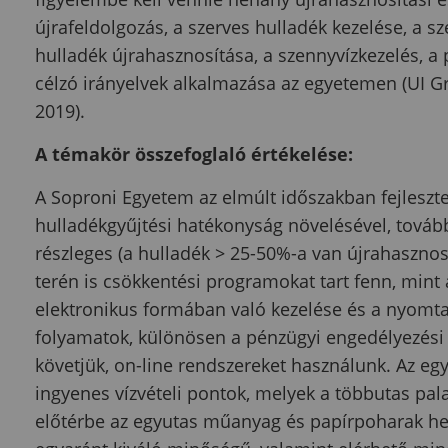
újrafeldolgozás, a szerves hulladék kezelése, a s
hulladék újrahasznosítása, a szennyvízkezelés, 
célzó irányelvek alkalmazása az egyetemen (UI G
2019).
A témakör összefoglaló értékelése:
A Soproni Egyetem az elmúlt időszakban fejleszte
hulladékgyűjtési hatékonyság növelésével, tovább
részleges (a hulladék > 25-50%-a van újrahaszno
terén is csökkentési programokat tart fenn, min
elektronikus formában való kezelése és a nyomtat
folyamatok, különösen a pénzügyi engedélyezési f
követjük, on-line rendszereket használunk. Az 
ingyenes vízvételi pontok, melyek a többutas pal
előtérbe az egyutas műanyag és papírpoharak he