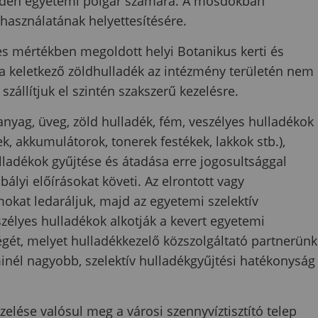
inden egyetemi polgár számára. A mosdókban
 használatának helyettesítésére.
jes mértékben megoldott helyi Botanikus kerti és
a keletkező zöldhulladék az intézmény területén nem
szállítjuk el szintén szakszerű kezelésre.
űanyag, üveg, zöld hulladék, fém, veszélyes hulladékok
, akkumulátorok, tonerek festékek, lakkok stb.),
ulladékok gyűjtése és átadása erre jogosultsággal
ályi előírásokat követi. Az elrontott vagy
at ledaráljuk, majd az egyetemi szelektív
zélyes hulladékok alkotják a kevert egyetemi
ét, melyet hulladékkezelő közszolgáltató partnerünk
minél nagyobb, szelektív hulladékgyűjtési hatékonyság
elése valósul meg a városi szennyvíztisztító telep