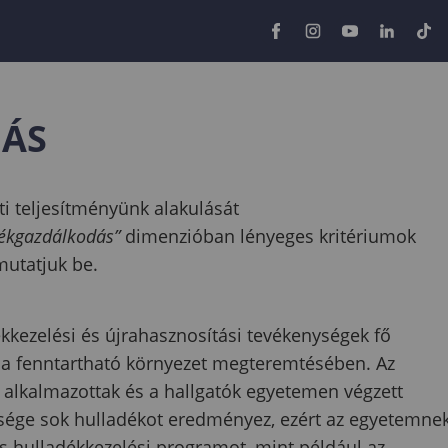
ÁS
i teljesítményünk alakulását
ékgazdálkodás”
dimenzióban lényeges kritériumok
utatjuk be.
kkezelési és újrahasznosítási tevékenységek fő
 a fenntartható környezet megteremtésében. Az
 alkalmazottak és a hallgatók egyetemen végzett
sége sok hulladékot eredményez, ezért az egyetemne
s hulladékkezelési programot, mint például az