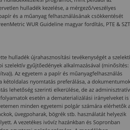
zervetlen hulladék kezelése, a mérgező/veszélyes
a papír és a műanyag felhasználásának csökkentését
reenMetric WUR Guideline magyar fordítás, PTE & SZT
tte hulladék újrahasznosítási tevékenységét a szelekt
i szelektív gyűjtőedények alkalmazásával (minősítés:
sítva)). Az egyetem a papír és műanyagfelhasználás
t a kétoldalas nyomtatás preferálása, a dokumentumo
ás lehetőség szerinti elkerülése, de az adminisztratív
olyamatok esetén a dematerializálási irányelveket is
egyetemen minden egyetemi polgár számára elérhetők 
ackok, üvegpoharak, bögrék stb. használatát helyezik
lyett. A vezetékes ivóvíz hazánkban és Sopronban