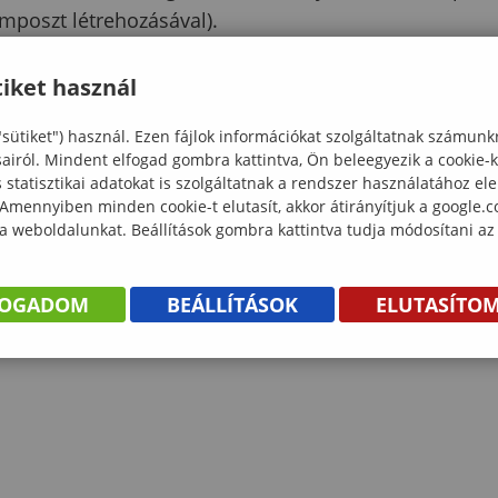
mposzt létrehozásával).
iket használ
"sütiket") használ. Ezen fájlok információkat szolgáltatnak számunk
sairól. Mindent elfogad gombra kattintva, Ön beleegyezik a cookie-
statisztikai adatokat is szolgáltatnak a rendszer használatához el
 Amennyiben minden cookie-t elutasít, akkor átirányítjuk a google.
 a weboldalunkat. Beállítások gombra kattintva tudja módosítani az
FOGADOM
BEÁLLÍTÁSOK
ELUTASÍTO