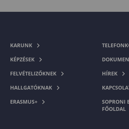
KARUNK
TELEFON
KÉPZÉSEK
DOKUMEN
FELVÉTELIZŐKNEK
HÍREK
HALLGATÓKNAK
KAPCSOLA
ERASMUS+
SOPRONI 
FŐOLDAL