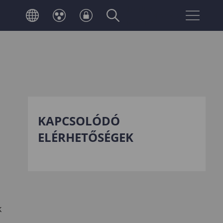
Neptun
Telefonkönyv
belépés
KAPCSOLÓDÓ
ELÉRHETŐSÉGEK
k