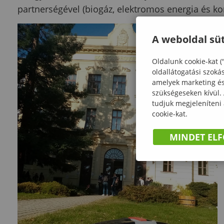
partnerségével (biogáz, elektromos energia és ko
A weboldal süt
Oldalunk cookie-kat (
oldallátogatási szoká
amelyek marketing és 
szükségeseken kívül.
tudjuk megjeleníteni
cookie-kat.
MINDET EL