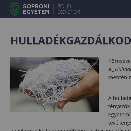
HULLADÉKGAZDÁLKOD
Környezet
a
„Hullad
mentén m
A hulladé
tényezők
egyetemi
tevékeny
figyelembe kell vennie néhány újrahasznosítási é