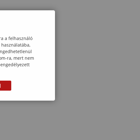
ra a felhasználó
k használatába,
engedhetetlenül
com-ra, mert nem
 engedélyezett
M