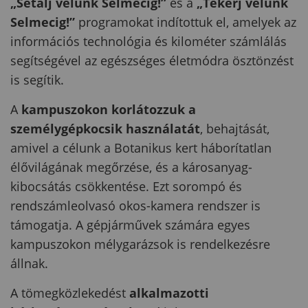
„Sétálj velünk Selmecig!”
és a
„Tekerj velünk
Selmecig!”
programokat indítottuk el, amelyek az
információs technológia és kilométer számlálás
segítségével az egészséges életmódra ösztönzést
is segítik.
A
kampuszokon korlátozzuk a
személygépkocsik használatát
, behajtását,
amivel a célunk a Botanikus kert háborítatlan
élővilágának megőrzése, és a károsanyag-
kibocsátás csökkentése. Ezt sorompó és
rendszámleolvasó okos-kamera rendszer is
támogatja. A gépjárművek számára egyes
kampuszokon mélygarázsok is rendelkezésre
állnak.
A tömegközlekedést
alkalmazotti