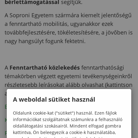
bérlettámogatással
segítjük.
A Soproni Egyetem szármára kiemelt jelentőségű
a fenntartható mobilitás, ugyanakkor ezek
továbbfejlesztésére, tökéletesítésére, a jövőben is
nagy hangsúlyt fogunk fektetni.
A
Fenntartható közlekedés
fenntarthatósági
témakörben végzett egyetemi tevékenységeinkről
részletesebb leírásokat alább olvashat (kattintson
a linkekre):
A weboldal sütiket használ
Egyetemi kerékpárok
Oldalunk cookie-kat ("sütiket") használ. Ezen fájlok
Kerékpáros szervizpontok
információkat szolgáltatnak számunkra a felhasználó
oldallátogatási szokásairól. Mindent elfogad gombra
Forgalomcsökkentési megoldások az Egyetem
kattintva, Ön beleegyezik a cookie-k használatába,