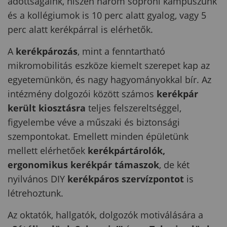
adottságaink, hiszen három soproni kampuszunk
és a kollégiumok is 10 perc alatt gyalog, vagy 5
perc alatt kerékpárral is elérhetők.
A
kerékpározás
, mint a fenntartható
mikromobilitás eszköze kiemelt szerepet kap az
egyetemünkön, és nagy hagyományokkal bír. Az
intézmény dolgozói között számos
kerékpár
került kiosztásra
teljes felszereltséggel,
figyelembe véve a műszaki és biztonsági
szempontokat. Emellett minden épületünk
mellett elérhetőek
kerékpártárolók,
ergonomikus kerékpár támaszok
, de két
nyilvános DIY
kerékpáros szervízpontot
is
létrehoztunk.
Az oktatók, hallgatók, dolgozók motiválására a