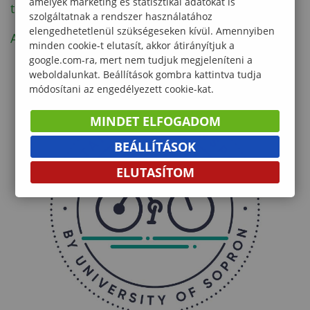
amelyek marketing és statisztikai adatokat is
területén
szolgáltatnak a rendszer használatához
elengedhetetlenül szükségeseken kívül. Amennyiben
Akadálymentesítés a Soproni Egyetemen
minden cookie-t elutasít, akkor átirányítjuk a
google.com-ra, mert nem tudjuk megjeleníteni a
weboldalunkat. Beállítások gombra kattintva tudja
módosítani az engedélyezett cookie-kat.
MINDET ELFOGADOM
BEÁLLÍTÁSOK
ELUTASÍTOM