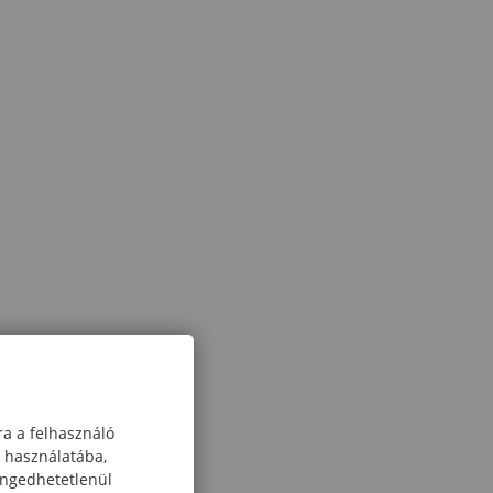
ra a felhasználó
k használatába,
engedhetetlenül