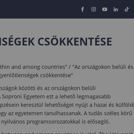
NSÉGEK CSÖKKENTÉSE
thin and among countries" / "Az országokon belüli és
egyenlőtlenségek csökkentése"
rszágok közötti és az országokon belüli
A Soproni Egyetem ezt a lehető legmagasabb
pzésein keresztül lehetőséget nyújt a hazai és külföld
ogy az egyetemen tanulhassanak. A tudás széles körű
, nyilvános programsorozatokkal is elősegíti.