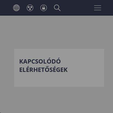
Neptun
Telefonkönyv
belépés
KAPCSOLÓDÓ
ELÉRHETŐSÉGEK
i