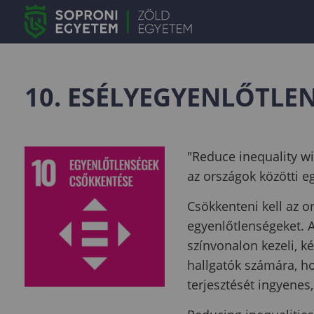
10. ESÉLYEGYENLŐTLE
"Reduce inequality wi
az országok közötti 
Csökkenteni kell az o
egyenlőtlenségeket. 
színvonalon kezeli, ké
hallgatók számára, h
terjesztését ingyenes