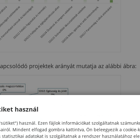
pcsolódó projektek arányát mutatja az alábbi ábra:
iket használ
"sütiket") használ. Ezen fájlok információkat szolgáltatnak számunk
sairól. Mindent elfogad gombra kattintva, Ön beleegyezik a cookie-
statisztikai adatokat is szolgáltatnak a rendszer használatához el