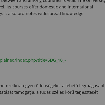
 between and among countries is vital. The Universit
vel. Its courses offer domestic and international
ity. It also promotes widespread knowledge
explained/index.php?title=SDG_10_-
 nemzetközi egyenlőtlenségeket a lehető legmagasab
tatását támogatja, a tudás széles körű terjesztését