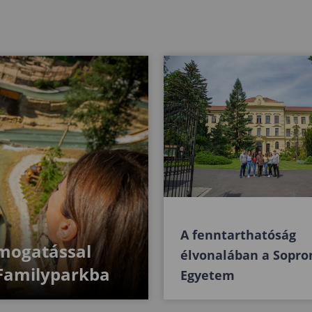
A fenntarthatóság
ámogatással
élvonalában a Sopro
 Familyparkba
Egyetem