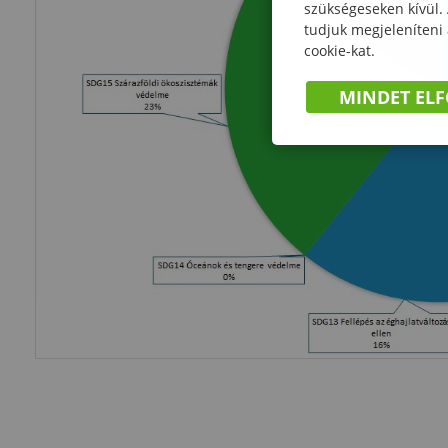
szükségeseken kívül.
tudjuk megjeleníteni
cookie-kat.
MINDET EL