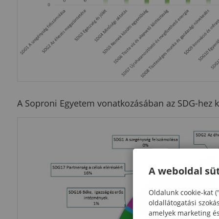
A Soproni Egyetem vonatkozásában az SDG-hez ka
A weboldal süt
Oldalunk cookie-kat (
oldallátogatási szoká
amelyek marketing és 