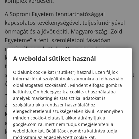
komplex kérdéseit.
A Soproni Egyetem fenntarthatósággal
kapcsolatos tevékenységével, teljesítményével
önmagát és a jövőt építi. Magyarország „Zöld
Egyeteme” a fenti szemléletből fakadóan
maximálisan elkötelezett minden olyan
kezdeményezés iránt, amely a gazdasági,
A weboldal sütiket használ
társadalmi vagy természeti fenntarthatóságot
Oldalunk cookie-kat ("sütiket") használ. Ezen fájlok
szolgálja. Ezt az attitűdöt üzeni az Egyetem egyént
információkat szolgáltatnak számunkra a felhasználó
és természetet középpontba állító
oldallátogatási szokásairól. Mindent elfogad gombra
„Természetesen Veled!”
jelmondata is.
kattintva, Ön beleegyezik a cookie-k használatába,
amelyek marketing és statisztikai adatokat is
szolgáltatnak a rendszer használatához
A
Fenntarthatóság: Oktatás és
elengedhetetlenül szükségeseken kívül. Amennyiben
K+F+I
fenntarthatósági témakörben végzett
minden cookie-t elutasít, akkor átirányítjuk a
egyetemi tevékenységeinkről részletesebb
google.com-ra, mert nem tudjuk megjeleníteni a
weboldalunkat. Beállítások gombra kattintva tudja
leírásokat alább olvashat (kattintson a linkekre):
módosítani az engedélyezett cookie-kat.