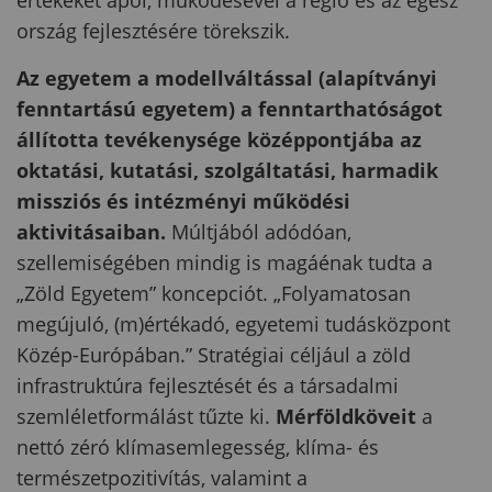
értékeket ápol, működésével a régió és az egész
ország fejlesztésére törekszik.
Az egyetem a modellváltással (alapítványi
fenntartású egyetem) a fenntarthatóságot
állította tevékenysége középpontjába az
oktatási, kutatási, szolgáltatási, harmadik
missziós és intézményi működési
aktivitásaiban.
Múltjából adódóan,
szellemiségében mindig is magáénak tudta a
„Zöld Egyetem” koncepciót. „Folyamatosan
megújuló, (m)értékadó, egyetemi tudásközpont
Közép-Európában.” Stratégiai céljául a zöld
infrastruktúra fejlesztését és a társadalmi
szemléletformálást tűzte ki.
Mérföldköveit
a
nettó zéró klímasemlegesség, klíma- és
természetpozitivítás, valamint a