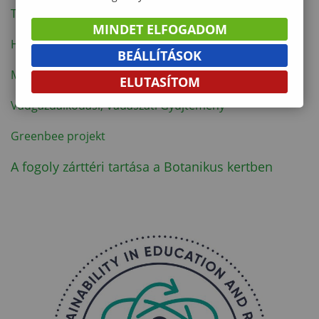
Talajmonolit Gyűjtemény
MINDET ELFOGADOM
Herbárium
BEÁLLÍTÁSOK
Meteorológiai állomás a Botanikus Kertben
ELUTASÍTOM
Vadgazdálkodási, Vadászati Gyűjtemény
Greenbee projekt
A fogoly zárttéri tartása a Botanikus kertben