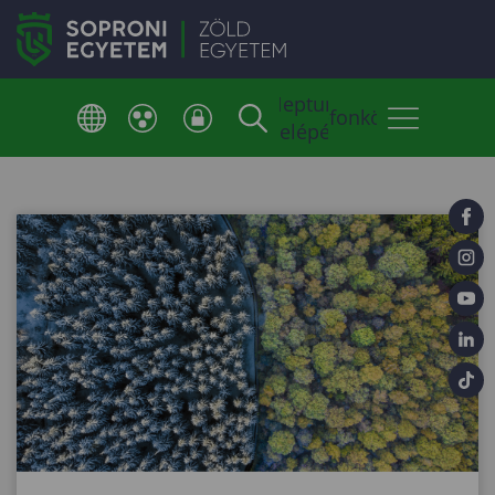
Neptun
Telefonkönyv
belépés