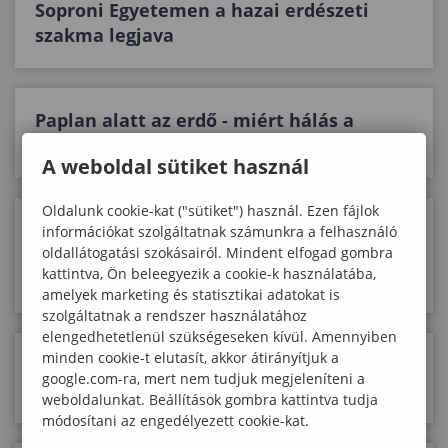
Soproni Egyetemen a hazai erdészeti
szakma legjava
Paplan alatt az erdő - miért hálás a
természet a kemény mínuszoknak?
A weboldal sütiket használ
Oldalunk cookie-kat ("sütiket") használ. Ezen fájlok
Kiemelkedő újdonság a Soproni
információkat szolgáltatnak számunkra a felhasználó
oldallátogatási szokásairól. Mindent elfogad gombra
Egyetemen: Műholdakkal és DNS-
kattintva, Ön beleegyezik a cookie-k használatába,
vizsgálattal mentik meg erdeinket
amelyek marketing és statisztikai adatokat is
szolgáltatnak a rendszer használatához
elengedhetetlenül szükségeseken kívül. Amennyiben
minden cookie-t elutasít, akkor átirányítjuk a
A Soproni Egyetem a nemzetközi Green
google.com-ra, mert nem tudjuk megjeleníteni a
World Environment Award-díj nyertese!
weboldalunkat. Beállítások gombra kattintva tudja
módosítani az engedélyezett cookie-kat.