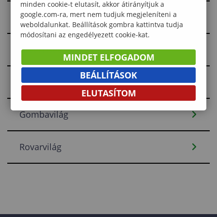
minden cookie-t elutasít, akkor átirányítjuk a
google.com-ra, mert nem tudjuk megjeleníteni a
Hűségerdő
weboldalunkat. Beállítások gombra kattintva tudja
módosítani az engedélyezett cookie-kat.
Green Bee
MINDET ELFOGADOM
BEÁLLÍTÁSOK
Madárvilág
ELUTASÍTOM
Gombavilág
Rovarvilág