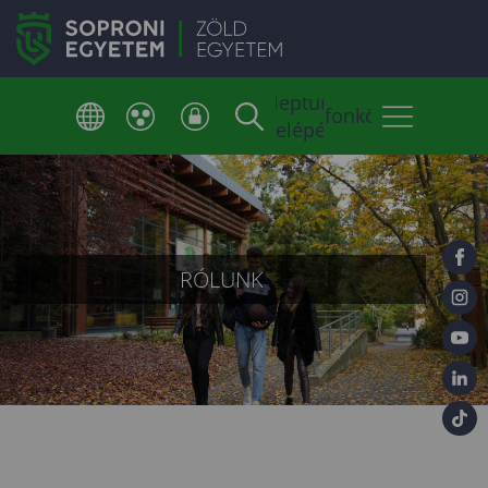
Neptun
Telefonkönyv
belépés
RÓLUNK