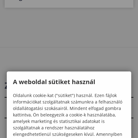
A weboldal sütiket használ
ZÖLD KÖRNYEZETÜNK
Oldalunk cookie-kat ("sütiket") használ. Ezen fájlok
információkat szolgáltatnak számunkra a felhasználó
Botanikus kert
oldallátogatási szokásairól. Mindent elfogad gombra
kattintva, Ön beleegyezik a cookie-k használatába,
amelyek marketing és statisztikai adatokat is
ERTI Arborétumok
szolgáltatnak a rendszer használatához
elengedhetetlenül szükségeseken kívül. Amennyiben