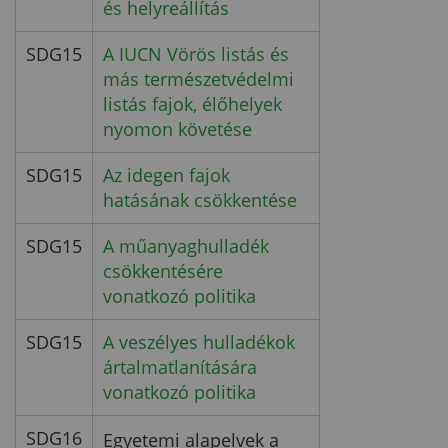
és helyreállítás
SDG15
A IUCN Vörös listás és
más természetvédelmi
listás fajok, élőhelyek
nyomon követése
SDG15
Az idegen fajok
hatásának csökkentése
SDG15
A műanyaghulladék
csökkentésére
vonatkozó politika
SDG15
A veszélyes hulladékok
ártalmatlanítására
vonatkozó politika
SDG16
Egyetemi alapelvek a