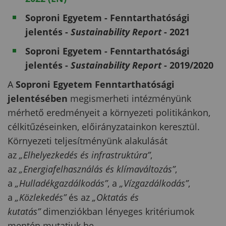
Soproni Egyetem - Fenntarthatósági
jelentés -
Sustainability Report
- 2021
Soproni Egyetem - Fenntarthatósági
jelentés -
Sustainability Report
- 2019/2020
A
Soproni Egyetem Fenntarthatósági
jelentésében
megismerheti intézményünk
mérhető eredményeit a környezeti politikánkon,
célkitűzéseinken, előirányzatainkon keresztül.
Környezeti teljesítményünk alakulását
az
„Elhelyezkedés és infrastruktúra”
,
az
„Energiafelhasználás és klímaváltozás”
,
a
„Hulladékgazdálkodás”
, a
„Vízgazdálkodás”
,
a
„Közlekedés”
és az
„Oktatás és
kutatás”
dimenziókban lényeges kritériumok
mentén mutatjuk be.