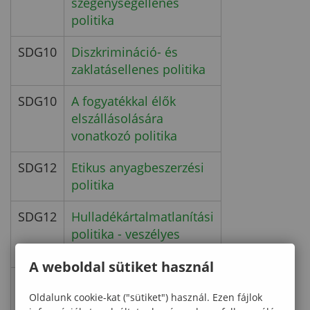
szegénységellenes
politika
SDG10
Diszkrimináció- és
zaklatásellenes politika
SDG10
A fogyatékkal élők
elszállásolására
vonatkozó politika
SDG12
Etikus anyagbeszerzési
politika
SDG12
Hulladékártalmatlanítási
politika - veszélyes
anyagok
A weboldal sütiket használ
SDG12
Hulladékkezelési
Oldalunk cookie-kat ("sütiket") használ. Ezen fájlok
politika -