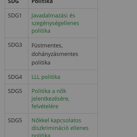
SDG
Politika
SDG1
Javadalmazási és
szegénységellenes
politika
SDG3
Füstmentes,
dohányzásmentes
politika
SDG4
LLL politika
SDG5
Politika a nők
jelentkezésére,
felvételére
SDG5
Nőkkel kapcsolatos
diszkrimináció ellenes
politika