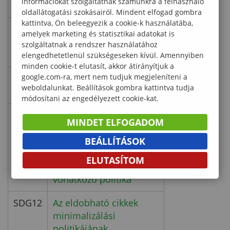
információkat szolgáltatnak számunkra a felhasználó
hulladéklerakási politika
oldallátogatási szokásairól. Mindent elfogad gombra
kattintva, Ön beleegyezik a cookie-k használatába,
SDG12
Politika a
amelyek marketing és statisztikai adatokat is
műanyaghasználat
szolgáltatnak a rendszer használatához
minimalizálására
elengedhetetlenül szükségeseken kívül. Amennyiben
minden cookie-t elutasít, akkor átirányítjuk a
google.com-ra, mert nem tudjuk megjeleníteni a
SDG12
Politika az eldobható
weboldalunkat. Beállítások gombra kattintva tudja
cikkek minimalizálására
módosítani az engedélyezett cookie-kat.
SDG12
Kiszervezett
MINDET ELFOGADOM
szolgáltatásokra és
ellátási láncra
BEÁLLÍTÁSOK
kiterjesztett eldobható
ELUTASÍTOM
cikkek minimalizálására
vonatkozó politika
SDG12
Az eldobható cikkek
minimalizálási
politikájának