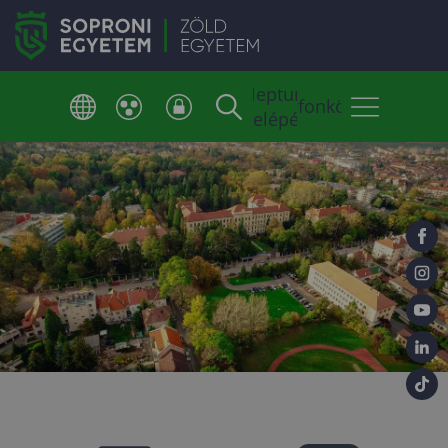
Neptun
Telefonkönyv
belépés